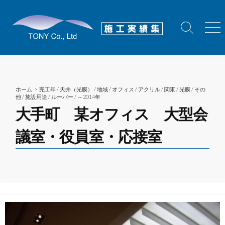
コ
ン
テ
検
メ
索
ニ
ン
切
ュ
ツ
り
ー
へ
替
え
ス
ホーム
>
完工年
/
天井（光膜）
/
地域
/
オフィス
/
アクリル
/
関東
/
光膜
/
その
キ
他
/
施設用途
/
ルーバー
/
～2014年
ッ
大手町 某オフィス 大型会
プ
議室・役員室・応接室